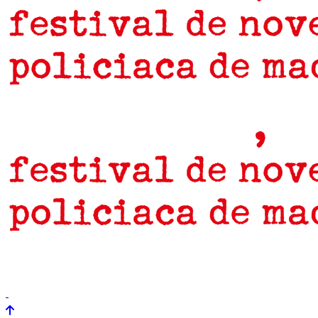
prensa
newsletter
Próximamente