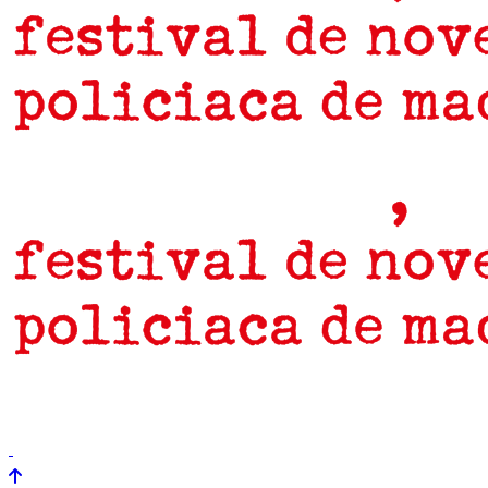
prensa
newsletter
Próximamente