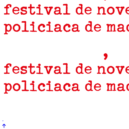
prensa
newsletter
Próximamente