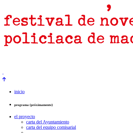
prensa
newsletter
Próximamente
inicio
programa (próximamente)
el proyecto
carta del Ayuntamiento
carta del equipo comisarial