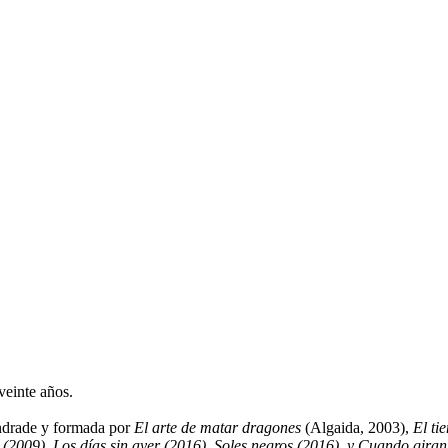
veinte años.
Andrade y formada por
El arte de matar dragones
(Algaida, 2003),
El ti
 (2009)
,
Los días sin ayer (2016), Soles negros (2016), y Cuando gira