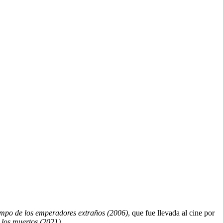
empo de los emperadores extraños (2006)
, que fue llevada al cine por
n los muertos (2021).