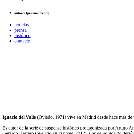
autores (próximamente)
noticias
prensa
histórico
contacto
Ignacio del Valle
(Oviedo, 1971) vive en Madrid desde hace más de 
Es autor de la serie de suspense histórico protagonizada por Arturo 
Gerardo Herrero (
Silencio en la nieve
, 2012),
Los demonios de Berlín