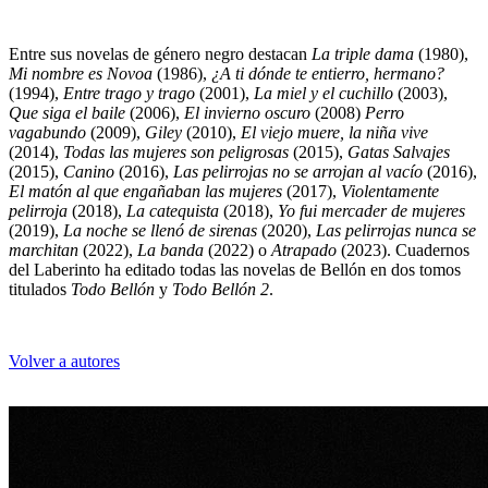
Entre sus novelas de género negro destacan
La triple dama
(1980),
Mi nombre es Novoa
(1986),
¿A ti dónde te entierro, hermano?
(1994),
Entre trago y trago
(2001),
La miel y el cuchillo
(2003),
Julián Ibáñez
Que siga el baile
(2006),
El invierno oscuro
(2008)
Perro
vagabundo
(2009),
Giley
(2010),
El viejo muere, la niña vive
(2014),
Todas las mujeres son peligrosas
(2015),
Gatas Salvajes
(2015),
Canino
(2016),
Las pelirrojas no se arrojan al vacío
(2016),
El matón al que engañaban las mujeres
(2017),
Violentamente
pelirroja
(2018),
La catequista
(2018),
Yo fui mercader de mujeres
(2019),
La noche se llenó de sirenas
(2020),
Las pelirrojas nunca se
marchitan
(2022),
La banda
(2022) o
Atrapado
(2023). Cuadernos
del Laberinto ha editado todas las novelas de Bellón en dos tomos
titulados
Todo Bellón
y
Todo Bellón 2
.
Volver a autores