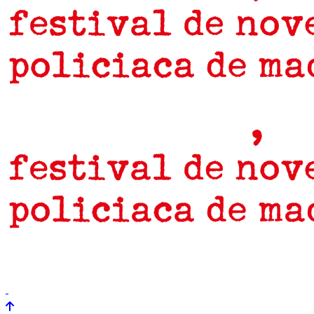
prensa
newsletter
Próximamente