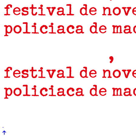
prensa
newsletter
Próximamente