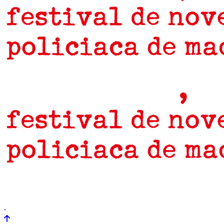
prensa
newsletter
Próximamente