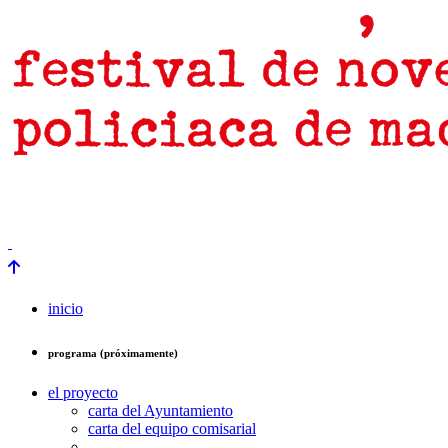
prensa
newsletter
Próximamente
inicio
programa (próximamente)
el proyecto
carta del Ayuntamiento
carta del equipo comisarial