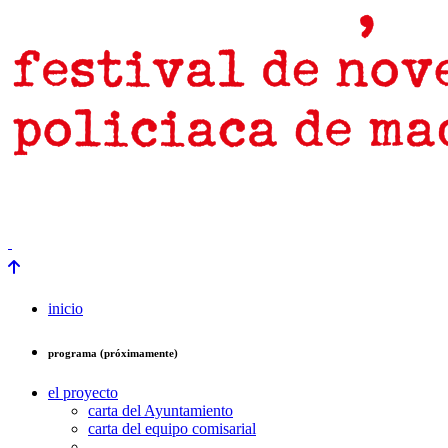
prensa
newsletter
Próximamente
inicio
programa (próximamente)
el proyecto
carta del Ayuntamiento
carta del equipo comisarial