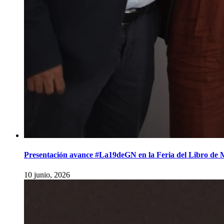
Presentación avance #La19deGN en la Feria del Libro de M
10 junio, 2026