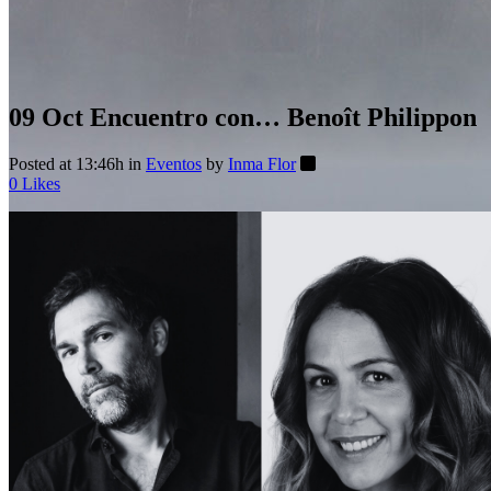
09 Oct
Encuentro con… Benoît Philippon
Posted at 13:46h
in
Eventos
by
Inma Flor
0
Likes