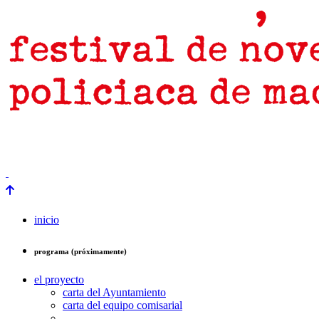
prensa
newsletter
Próximamente
inicio
programa (próximamente)
el proyecto
carta del Ayuntamiento
carta del equipo comisarial