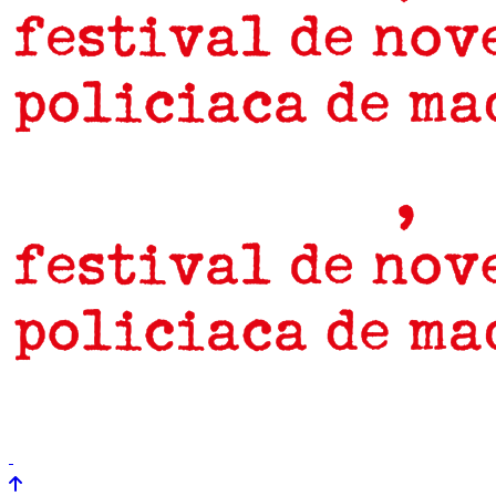
prensa
newsletter
Próximamente