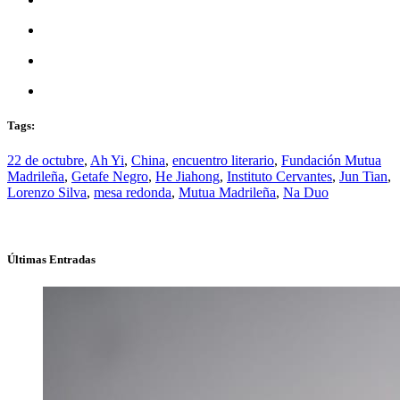
Tags:
22 de octubre
,
Ah Yi
,
China
,
encuentro literario
,
Fundación Mutua
Madrileña
,
Getafe Negro
,
He Jiahong
,
Instituto Cervantes
,
Jun Tian
,
Lorenzo Silva
,
mesa redonda
,
Mutua Madrileña
,
Na Duo
Últimas Entradas