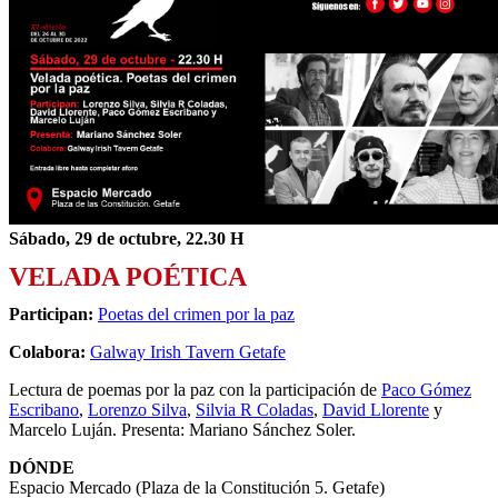
Sábado, 29 de octubre, 22.30 H
VELADA POÉTICA
Participan:
Poetas del crimen por la paz
Colabora:
Galway Irish Tavern Getafe
Lectura de poemas por la paz con la participación de
Paco Gómez
Escribano
,
Lorenzo Silva
,
Silvia R Coladas
,
David Llorente
y
Marcelo Luján. Presenta: Mariano Sánchez Soler.
DÓNDE
Espacio Mercado (Plaza de la Constitución 5. Getafe)