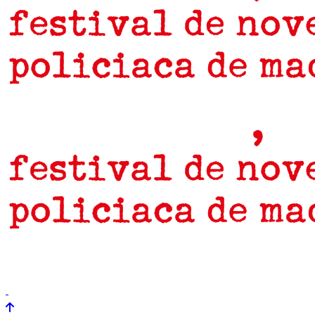
prensa
newsletter
Próximamente