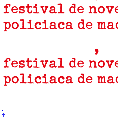
prensa
newsletter
Próximamente