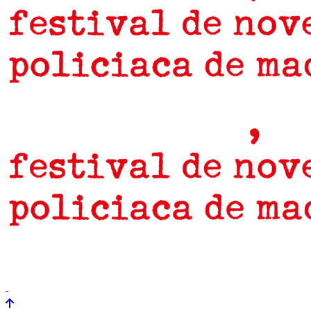
prensa
newsletter
Próximamente