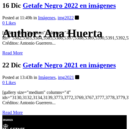
16 Dic
Getafe Negro 2022 en imágenes
Posted at 11:49h
in
Imágenes
,
img2022
0
Likes
Author: Ana Huerta
[gallery size="medium" columns="4"
ids="5382,5383,5384,5385,5386,5387,5388,5389,5390,5391,5392,5
Créditos: Antonio Guerrero...
Read More
22 Dic
Getafe Negro 2021 en imágenes
Posted at 13:43h
in
Imágenes
,
img2021
0
Likes
[gallery size="medium" columns="4"
ids="3130,3132,3134,3139,3773,3772,3769,3767,3777,3778,3779,3
Créditos: Antonio Guerrero...
Read More