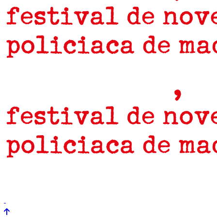
prensa
newsletter
Próximamente