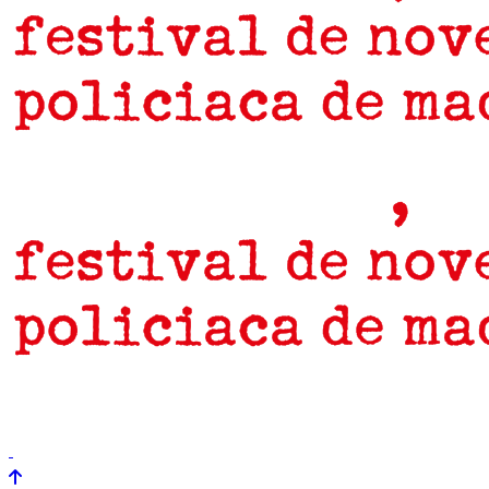
prensa
newsletter
Próximamente