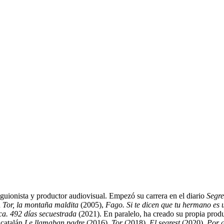
, guionista y productor audiovisual. Empezó su carrera en el diario
Segr
n
Tor, la montaña maldita
(2005),
Fago. Si te dicen que tu hermano es 
ca. 492 días secuestrada
(2021). En paralelo, ha creado su propia produ
 catalán
Le llamaban padre
(2016),
Tor
(2018),
El segrest
(2020),
Por 