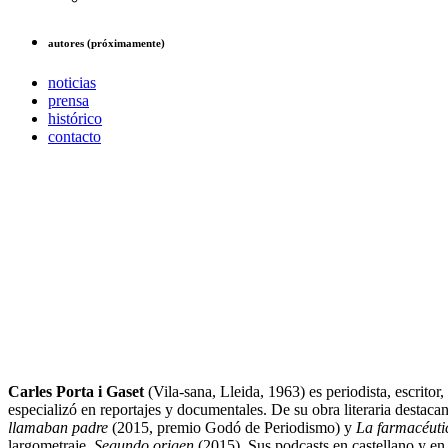
autores (próximamente)
noticias
prensa
histórico
contacto
Carles Porta i Gaset
(Vila-sana, Lleida, 1963) es periodista, escritor
especializó en reportajes y documentales. De su obra literaria destaca
llamaban padre
(2015, premio Godó de Periodismo) y
La farmacéuti
largometraje,
Segundo origen
(2015). Sus podcasts en castellano y en