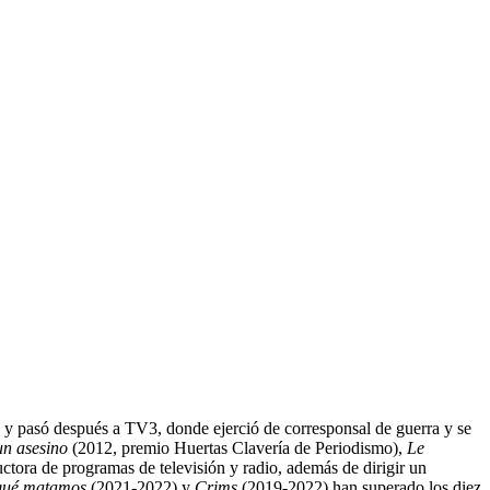
e
y pasó después a TV3, donde ejerció de corresponsal de guerra y se
un asesino
(2012, premio Huertas Clavería de Periodismo),
Le
ctora de programas de televisión y radio, además de dirigir un
qué matamos
(2021-2022) y
Crims
(2019-2022) han superado los diez