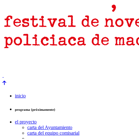
prensa
newsletter
Próximamente
inicio
programa (próximamente)
el proyecto
carta del Ayuntamiento
carta del equipo comisarial