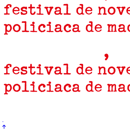
prensa
newsletter
Próximamente