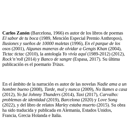
Carlos Zanón
(Barcelona, 1966) es autor de los libros de poemas
El sabor de tu boca
(1989, Mención Especial Premio Anthropos),
Ilusiones y sueños de 10000 maletas
(1996),
En el parque de los
osos
(2001),
Algunas maneras de olvidar a Gengis Khan
(2004),
Tictac tictac
(2010), la antología
Yo vivía aquí
(1989-2012) (2012),
Rock’n’roll
(2014) y
Banco de sangre
(Espasa, 2017). Su última
publicación es el poemario
Trizas
.
En el ámbito de la narración es autor de las novelas
Nadie ama a un
hombre bueno
(2008),
Tarde, mal y nunca
(2009),
No llames a casa
(2012),
Yo fui Johnny Thunders
(2014),
Taxi
(2017),
Carvalho:
problemas de identidad
(2019),
Barcelona
(2020) y
Love Song
(2022), y del libro de relatos
Marley estaba muerto
(2015). Su obra
ha sido traducida y publicada en Alemania, Estados Unidos,
Francia, Grecia Holanda e Italia.