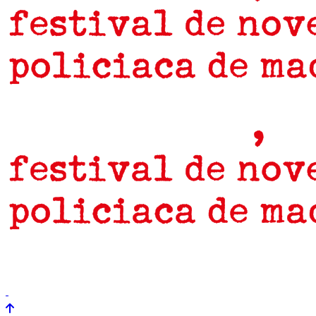
prensa
newsletter
Próximamente