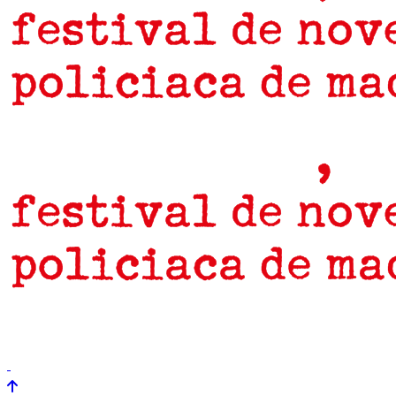
prensa
newsletter
Próximamente