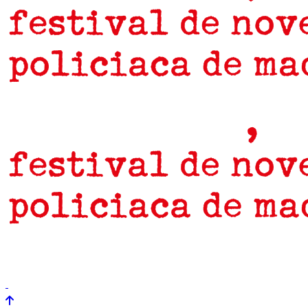
prensa
newsletter
Próximamente