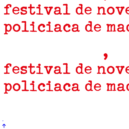
prensa
newsletter
Próximamente