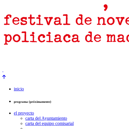
prensa
newsletter
Próximamente
inicio
programa (próximamente)
el proyecto
carta del Ayuntamiento
carta del equipo comisarial