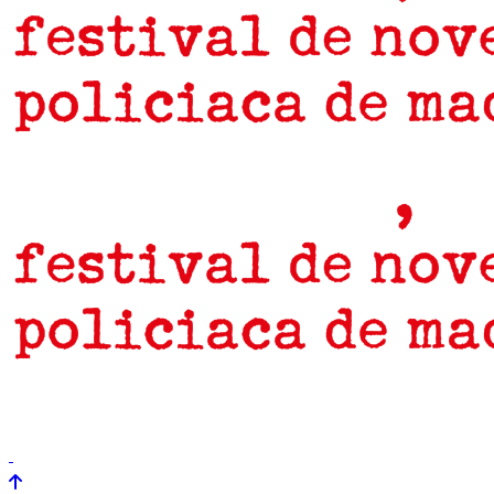
prensa
newsletter
Próximamente