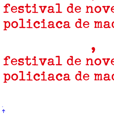
prensa
newsletter
Próximamente