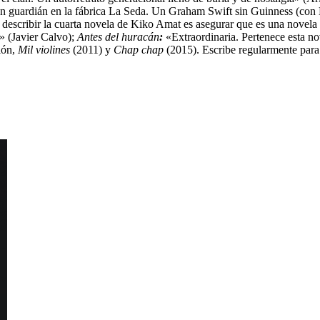
 Un guardián en la fábrica La Seda. Un Graham Swift sin Guinness (con 
e describir la cuarta novela de Kiko Amat es asegurar que es una nove
» (Javier Calvo);
Antes del huracán
:
«Extraordinaria. Pertenece esta nove
ión,
Mil violines
(2011) y
Chap chap
(2015). Escribe regularmente par