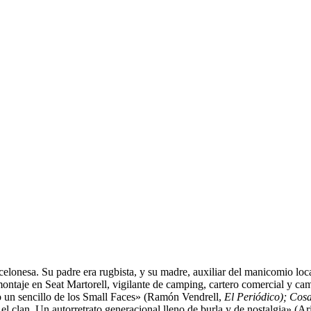
celonesa. Su padre era rugbista, y su madre, auxiliar del manicomio loc
ntaje en Seat Martorell, vigilante de camping, cartero comercial y ca
o un sencillo de los Small Faces» (Ramón Vendrell,
El Periódico);
Cosa
 el clan. Un autorretrato generacional lleno de burla y de nostalgia» (