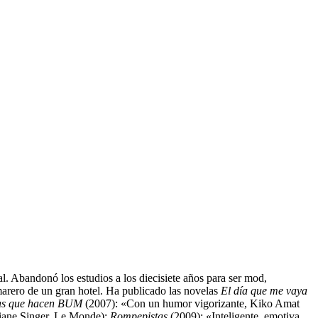
al. Abandonó los estudios a los diecisiete años para ser mod,
marero de un gran hotel. Ha publicado las novelas
El día que me vaya
s que hacen BUM
(2007): «Con un humor vigorizante, Kiko Amat
Ariane Singer, Le Monde);
Rompepistas
(2009): «Inteligente, emotiva,