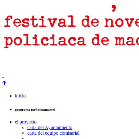
prensa
newsletter
Próximamente
inicio
programa (próximamente)
el proyecto
carta del Ayuntamiento
carta del equipo comisarial