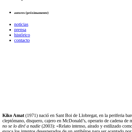
autores (próximamente)
noticias
prensa
histórico
contacto
Kiko Amat
(1971)
nació en Sant Boi de Llobregat, en la periferia bar
cleptómano, disquero, cajero en McDonald’s, operario de cadena de mo
no se lo diré a nadie
(2003): «Relato intenso, airado y estilizado com
evoca los intentos desesperados de un antihéroe para ser aceptado por