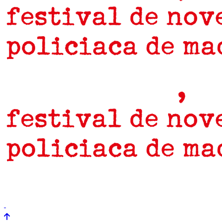
prensa
newsletter
Próximamente