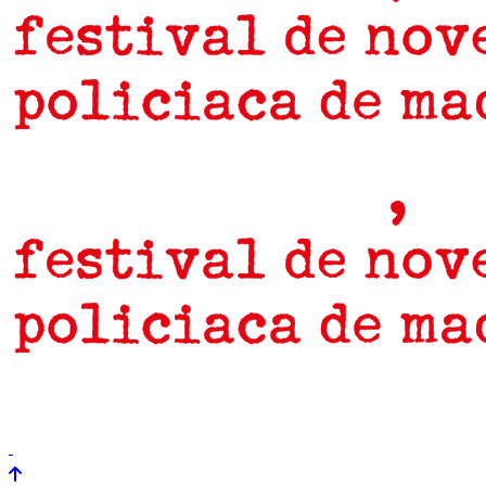
prensa
newsletter
Próximamente