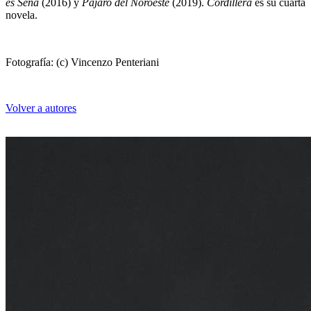
es Sena
(2016) y
Pájaro del Noroeste
(2019).
Cordillera
es su cuarta
novela.
Fotografía: (c) Vincenzo Penteriani
Marta del Riego Anta
Volver a autores