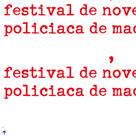
prensa
newsletter
Próximamente