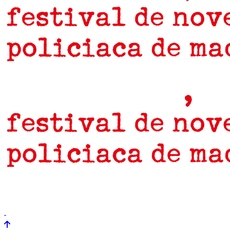
prensa
newsletter
Próximamente