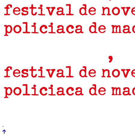
prensa
newsletter
Próximamente