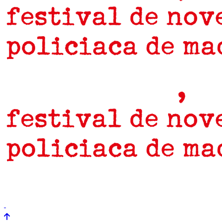
prensa
newsletter
Próximamente