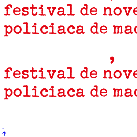
prensa
newsletter
Próximamente