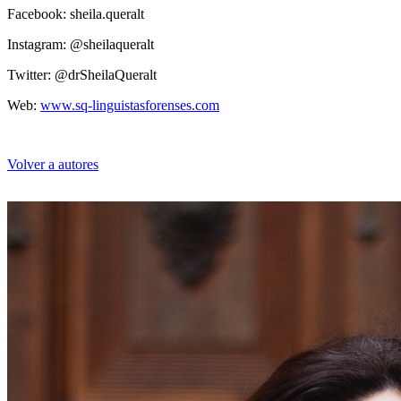
Facebook: sheila.queralt
Instagram: @sheilaqueralt
Twitter: @drSheilaQueralt
Sheila Queralt
Web:
www.sq-linguistasforenses.com
Volver a autores