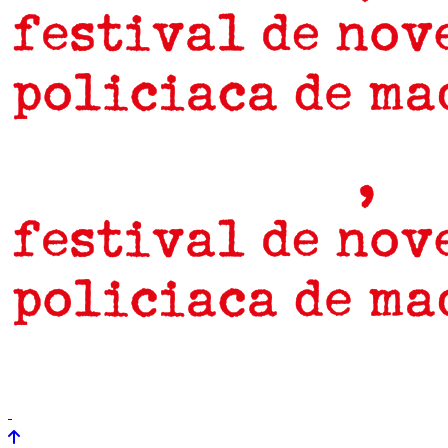
prensa
newsletter
Próximamente