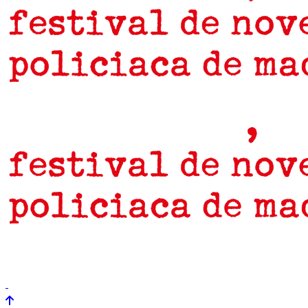
prensa
newsletter
Próximamente