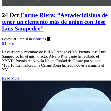
24 Oct
Carme Riera: “Agradecidísima de
tener un elemento más de unión con José
Luis Sampedro”
Posted at 12:21h
in
Noticias
0
Likes
La escritora y miembro de la RAE recoge el XV Premio José Luis
Sampedro. En el mismo acto, Álvaro P. Gigante ha recibido el
XXVIII Premio de Novela Negra Ciudad de Getafe por su obra
‘Top 10’ La mallorquina Carme Riera ha recogido esta mañana el
XV...
Read More