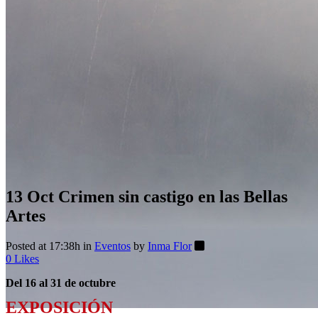
13 Oct
Crimen sin castigo en las Bellas
Artes
Posted at 17:38h
in
Eventos
by
Inma Flor
0
Likes
Del 16 al 31 de octubre
EXPOSICIÓN