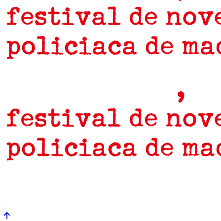
prensa
newsletter
Próximamente