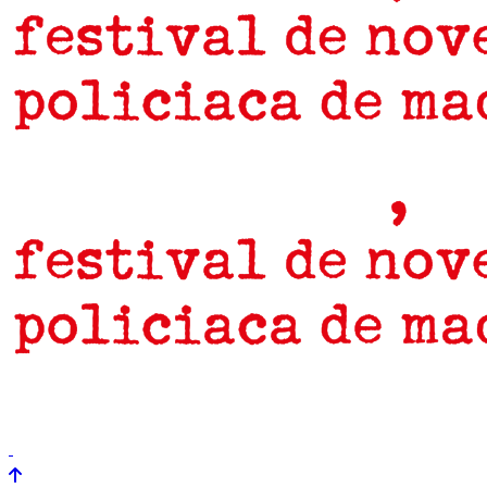
prensa
newsletter
Próximamente