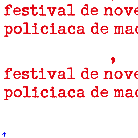
prensa
newsletter
Próximamente