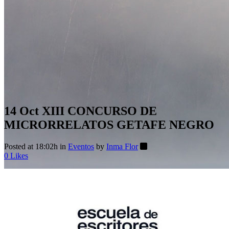
14 Oct
XIII CONCURSO DE
MICRORRELATOS GETAFE NEGRO
Posted at 18:02h
in
Eventos
by
Inma Flor
0
Likes