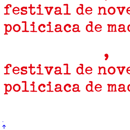
prensa
newsletter
Próximamente