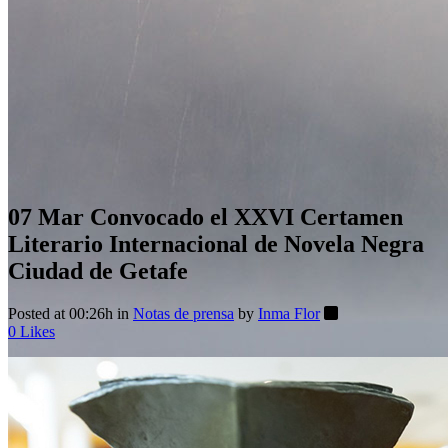
07 Mar
Convocado el XXVI Certamen
Literario Internacional de Novela Negra
Ciudad de Getafe
Posted at 00:26h
in
Notas de prensa
by
Inma Flor
0
Likes