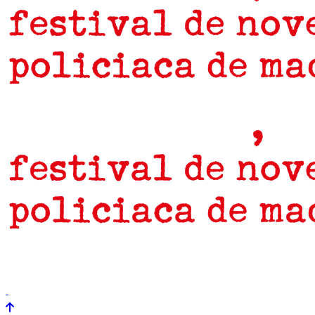
prensa
newsletter
Próximamente