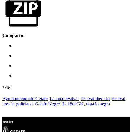
Compartir
Tags:
Ayuntamiento de Getafe
,
balance festival
,
festival literario
,
festival
novela policiaca
,
Getafe Negro
,
La18deGN
,
novela negra