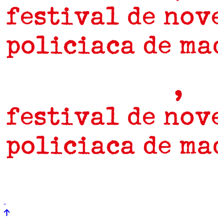
prensa
newsletter
Próximamente