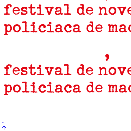
prensa
newsletter
Próximamente