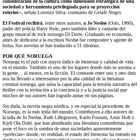
consideración de la cultura como dimensión estratégica de una
sociedad y herramienta privilegiada para su proyección
exterior
«, señala Lorenzo Silva, comisario de Getafe Negro.
El Festival recibirá
, entre otros autores,
a Jo Nesbø
(Oslo, 1960),
padre del policía Harry Hole, pero también líder y cantante del
grupo musical de rock noruego Di Derre. Graduado en economía,
antes de dedicarse a la escritura Nesbø fue compositor y agente de
bolsa. Sus novelas se han traducido a 51 idiomas.
POR QUÉ NORUEGA
Noruega es el país con mayor índice de bienestar y calidad de vida
en el mundo. También es uno de los lugares donde más se asesina a
la gente… al menos, en la ficción. El contraste entre uno y otro dato
nos ha llevado a interesarnos por la alta calidad de la literatura
criminal noruega, que aúna la capacidad para la tensión narrativa del
thriller con la invitación a la conciencia y a la justicia social que
muchos de sus autores han logrado aunar en sus páginas.
Sin duda, la novela negra nórdica, y en especial la procedente de
Noruega, es la más leída del mundo. Contribuyen a ello autores de
la talla de Jo Nesbø, Ruth Lillegraven, Karin Fossum, Anne Holt o
Kjell Ola Dahl, que han alumbrado una literatura costumbrista que
pone el foco en la sombra de unas sociedades aparentemente
«perfectas» donde, en realidad, el estado del bienestar ha entrado en
declive y las tasas de criminalidad ascienden cada año (en Suecia y