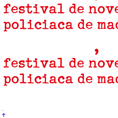
prensa
newsletter
Próximamente