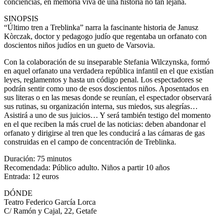
conciencias, en memoria viva de una historia no tan lejana.
SINOPSIS
“Último tren a Treblinka” narra la fascinante historia de Janusz
Kòrczak, doctor y pedagogo judío que regentaba un orfanato con
doscientos niños judíos en un gueto de Varsovia.
Con la colaboración de su inseparable Stefania Wilczynska, formó
en aquel orfanato una verdadera república infantil en el que existían
leyes, reglamentos y hasta un código penal. Los espectadores se
podrán sentir como uno de esos doscientos niños. Aposentados en
sus literas o en las mesas donde se reunían, el espectador observará
sus rutinas, su organización interna, sus miedos, sus alegrías…
Asistirá a uno de sus juicios… Y será también testigo del momento
en el que reciben la más cruel de las noticias: deben abandonar el
orfanato y dirigirse al tren que les conducirá a las cámaras de gas
construidas en el campo de concentración de Treblinka.
Duración: 75 minutos
Recomendada: Público adulto. Niños a partir 10 años
Entrada: 12 euros
DÓNDE
Teatro Federico García Lorca
C/ Ramón y Cajal, 22, Getafe