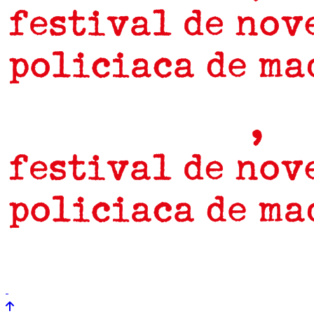
prensa
newsletter
Próximamente