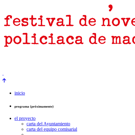
prensa
newsletter
Próximamente
inicio
programa (próximamente)
el proyecto
carta del Ayuntamiento
carta del equipo comisarial