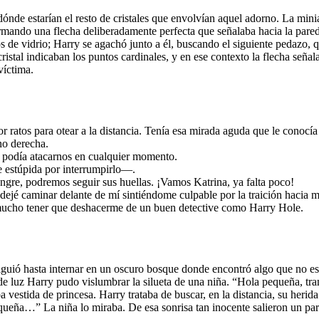
ónde estarían el resto de cristales que envolvían aquel adorno. La minia
ormando una flecha deliberadamente perfecta que señalaba hacia la pared. 
 de vidrio; Harry se agachó junto a él, buscando el siguiente pedazo, q
ristal indicaban los puntos cardinales, y en ese contexto la flecha seña
víctima.
r ratos para otear a la distancia. Tenía esa mirada aguda que le conoc
no derecha.
 podía atacarnos en cualquier momento.
 estúpida por interrumpirlo—.
ngre, podremos seguir sus huellas. ¡Vamos Katrina, ya falta poco!
lo dejé caminar delante de mí sintiéndome culpable por la traición haci
 mucho tener que deshacerme de un buen detective como Harry Hole.
iguió hasta internar en un oscuro bosque donde encontró algo que no es
 de luz Harry pudo vislumbrar la silueta de una niña. “Hola pequeña, tr
a vestida de princesa. Harry trataba de buscar, en la distancia, su herida
Pequeña…” La niña lo miraba. De esa sonrisa tan inocente salieron un 