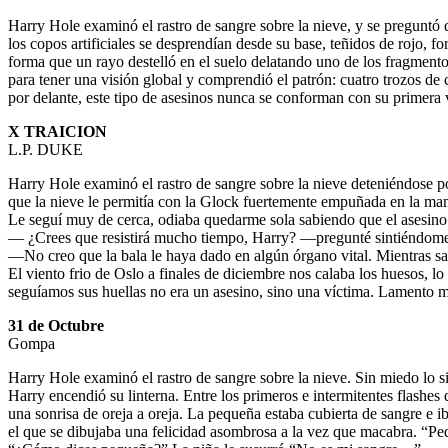
Harry Hole examinó el rastro de sangre sobre la nieve, y se preguntó d
los copos artificiales se desprendían desde su base, teñidos de rojo, f
forma que un rayo destelló en el suelo delatando uno de los fragmentos
para tener una visión global y comprendió el patrón: cuatro trozos de c
por delante, este tipo de asesinos nunca se conforman con su primera 
X TRAICION
L.P. DUKE
Harry Hole examinó el rastro de sangre sobre la nieve deteniéndose po
que la nieve le permitía con la Glock fuertemente empuñada en la ma
Le seguí muy de cerca, odiaba quedarme sola sabiendo que el asesino
— ¿Crees que resistirá mucho tiempo, Harry? —pregunté sintiéndome
—No creo que la bala le haya dado en algún órgano vital. Mientras sa
El viento frio de Oslo a finales de diciembre nos calaba los huesos, 
seguíamos sus huellas no era un asesino, sino una víctima. Lamento
31 de Octubre
Gompa
Harry Hole examinó el rastro de sangre sobre la nieve. Sin miedo lo s
Harry encendió su linterna. Entre los primeros e intermitentes flashes
una sonrisa de oreja a oreja. La pequeña estaba cubierta de sangre e ib
el que se dibujaba una felicidad asombrosa a la vez que macabra. “