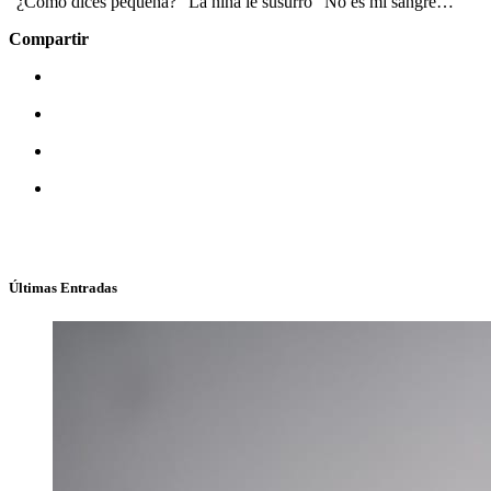
“¿Cómo dices pequeña?” La niña le susurró “No es mi sangre…”
Compartir
Últimas Entradas