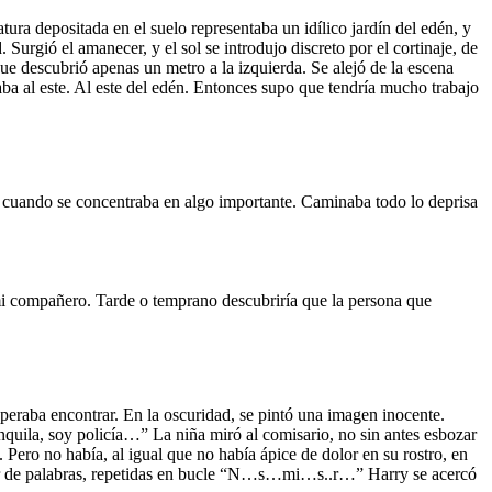
tura depositada en el suelo representaba un idílico jardín del edén, y
Surgió el amanecer, y el sol se introdujo discreto por el cortinaje, de
ue descubrió apenas un metro a la izquierda. Se alejó de la escena
laba al este. Al este del edén. Entonces supo que tendría mucho trabajo
ía cuando se concentraba en algo importante. Caminaba todo lo deprisa
a mi compañero. Tarde o temprano descubriría que la persona que
peraba encontrar. En la oscuridad, se pintó una imagen inocente.
anquila, soy policía…” La niña miró al comisario, no sin antes esbozar
. Pero no había, al igual que no había ápice de dolor en su rostro, en
par de palabras, repetidas en bucle “N…s…mi…s..r…” Harry se acercó