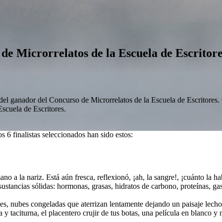
 de Microrrelatos de la Escuela de Escritore
 del ganador del Concurso de Microrrelatos de la Escuela de Escritore
Escuela de Escritores.
s 6 finalistas seleccionados han sido estos:
o a la nariz. Está aún fresca, reflexionó, ¡ah, la sangre!, ¡cuánto la ha
sustancias sólidas: hormonas, grasas, hidratos de carbono, proteínas, ga
les, nubes congeladas que aterrizan lentamente dejando un paisaje lechos
 y taciturna, el placentero crujir de tus botas, una película en blanco y 