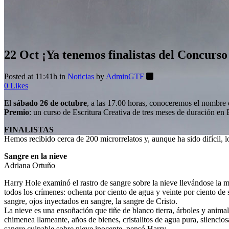
22 Oct
¡Ya tenemos finalistas del Concurso
Posted at 11:41h
in
Noticias
by
AdminGTF
0
Likes
El
sábado 26 de octubre
, a las 17.00 horas, conoceremos el nombre
Premio
: un curso de Escritura Creativa de tres meses de duración en 
FINALISTAS
Hemos recibido cerca de 200 microrrelatos y, aunque ha sido difícil, lo
Sangre en la nieve
Adriana Ortuño
Harry Hole examinó el rastro de sangre sobre la nieve llevándose la man
todos los crímenes: ochenta por ciento de agua y veinte por ciento de 
sangre, ojos inyectados en sangre, la sangre de Cristo.
La nieve es una ensoñación que tiñe de blanco tierra, árboles y anima
chimenea llameante, años de bienes, cristalitos de agua pura, silenciosa
sangre culpable sobre nieve inocente, pensó Harry.