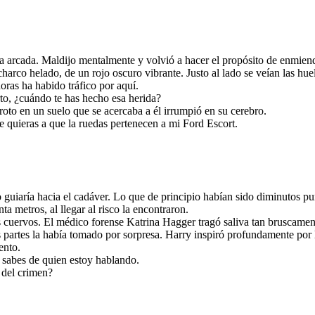
na arcada. Maldijo mentalmente y volvió a hacer el propósito de enmie
harco helado, de un rojo oscuro vibrante. Justo al lado se veían las hu
as ha habido tráfico por aquí.
to, ¿cuándo te has hecho esa herida?
oto en un suelo que se acercaba a él irrumpió en su cerebro.
 quieras a que la ruedas pertenecen a mi Ford Escort.
 guiaría hacia el cadáver. Lo que de principio habían sido diminutos pu
 metros, al llegar al risco la encontraron.
 cuervos. El médico forense Katrina Hagger tragó saliva tan bruscament
rtes la había tomado por sorpresa. Harry inspiró profundamente por la 
ento.
sabes de quien estoy hablando.
 del crimen?