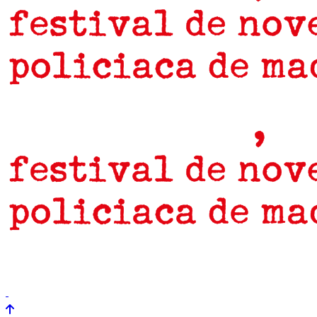
prensa
newsletter
Próximamente