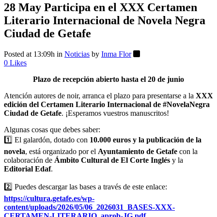
28 May
Participa en el XXX Certamen
Literario Internacional de Novela Negra
Ciudad de Getafe
Posted at 13:09h
in
Noticias
by
Inma Flor
0
Likes
Plazo de recepción abierto hasta el 20 de junio
Atención autores de noir, arranca el plazo para presentarse a la
XXX
edición del Certamen Literario Internacional de #NovelaNegra
Ciudad de Getafe
. ¡Esperamos vuestros manuscritos!
Algunas cosas que debes saber:
1️⃣ El galardón, dotado con
10.000 euros y la publicación de la
novela
, está organizado por el
Ayuntamiento de Getafe
con la
colaboración de
Ámbito Cultural de El Corte Inglés
y la
Editorial Edaf
.
2️⃣ Puedes descargar las bases a través de este enlace:
https://cultura.getafe.es/wp-
content/uploads/2026/05/06_2026031_BASES-XXX-
CERTAMEN-LITERARIO_aprob-JG.pdf