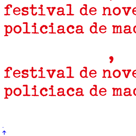
prensa
newsletter
Próximamente