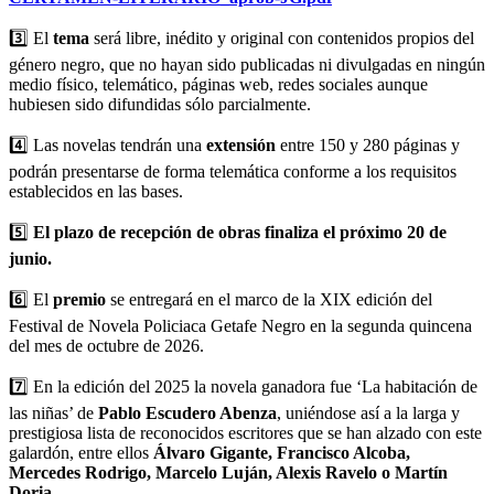
3️⃣ El
tema
será libre, inédito y original con contenidos propios del
género negro, que no hayan sido publicadas ni divulgadas en ningún
medio físico, telemático, páginas web, redes sociales aunque
hubiesen sido difundidas sólo parcialmente.
4️⃣ Las novelas tendrán una
extensión
entre 150 y 280 páginas y
podrán presentarse de forma telemática conforme a los requisitos
establecidos en las bases.
5️⃣
El plazo de recepción de obras finaliza el próximo 20 de
junio.
6️⃣ El
premio
se entregará en el marco de la XIX edición del
Festival de Novela Policiaca Getafe Negro en la segunda quincena
del mes de octubre de 2026.
7️⃣ En la edición del 2025 la novela ganadora fue ‘La habitación de
las niñas’ de
Pablo Escudero Abenza
, uniéndose así a la larga y
prestigiosa lista de reconocidos escritores que se han alzado con este
galardón, entre ellos
Álvaro Gigante, Francisco Alcoba,
Mercedes Rodrigo, Marcelo Luján, Alexis Ravelo o Martín
Doria
.