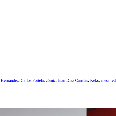
l Hernández
,
Carlos Portela
,
cómic
,
Juan Díaz Canales
,
Keko
,
mesa re