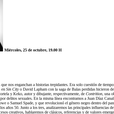
Miércoles, 25 de octubre, 19.00 H
 que nos enganchan a historias trepidantes. Era solo cuestión de tiemp
s en
Sin City
o David Lapham con la saga de Balas perdidas hicieron des
ortela y Keko, autor y dibujante, respectivamente, de
Contrition
, una 
or delitos sexuales. En la misma línea encontramos a Juan Díaz Canal
lowe o Samuel Spade, y que revolucionó el género negro dentro del pan
os años 50. Junto a los tres, analizaremos las principales influencias d
esos creativos, hablaremos de clásicos, referencias y de valores emerge