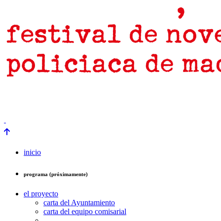
prensa
newsletter
Próximamente
inicio
programa (próximamente)
el proyecto
carta del Ayuntamiento
carta del equipo comisarial