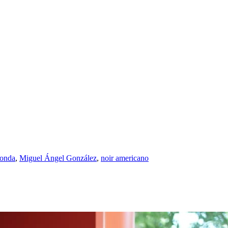
donda
,
Miguel Ángel González
,
noir americano