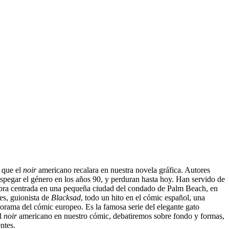
o que el
noir
americano recalara en nuestra novela gráfica. Autores
pegar el género en los años 90, y perduran hasta hoy. Han servido de
obra centrada en una pequeña ciudad del condado de Palm Beach, en
es, guionista de
Blacksad
, todo un hito en el cómic español, una
orama del cómic europeo. Es la famosa serie del elegante gato
el
noir
americano en nuestro cómic, debatiremos sobre fondo y formas,
ntes.